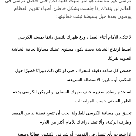
كرسي غير مناسب هو أمر مثبت طبيًا. لكن حتى أفضل كرسي في
العالم لن ينقذك إذا جلست بشكل خاطئ. أطباء تقويم العظام
يوصون بعدة حيل بسيطة ثبتت فعاليتها:
لا تتكئ للأمام أثناء العمل، ودع ظهرك يلتصق دائمًا بمسند الكرسي.
اضبط ارتفاع الشاشة بحيث يكون مستوى عينيك مساويًا لحافة الشاشة
العلوية تقريبًا.
خصص كل ساعة دقيقة للتحرك، حتى لو كان ذلك دورانًا قصيرًا حول
المكتب أو تمارين الاستطالة السريعة.
استخدم وسادة صغيرة خلف ظهرك السفلي لو لم يكن الكرسي يدعم
الظهر القطني حسب المواصفات.
تحقق من مسافة الكرسي للطاولة: يجب أن تتسع قبضة يد بين المقعد
وطرف الركبة، وألا تمتد ذراعاك للأمام أكثر من اللازم.
إذا شعرت بأي تنميل في القدمين أو شد في الكتفين، فغالبًا وضعية