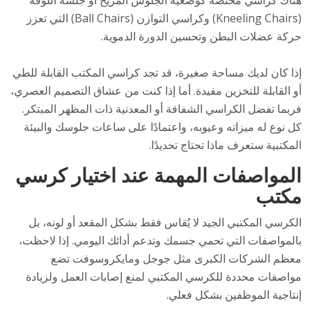
هناك كراسي مختصة كوضعية الجلوس المريح أو جلسة اللوقة
(Kneeling Chairs) وكراسي التوازن (Ball Chairs) التي تعزز
حركة عضلات البطن وتحسين الدورة الدموية.
إذا كان لديك مساحة صغيرة، قد تجد كراسي المكتب القابلة للطي
أو القابلة للتخزين مفيدة. أما إذا كنت من عشاق التصميم العصري،
فربما تفضل الكراسي الشفافة أو المعدنية ذات المظهر المبتكر.
كل نوع له ميزاته وعيوبه، واعتمادًا على ساعات جلوسك والبيئة
المكتبية ستعرف ماذا تحتاج تحديدًا.
المواصفات المهمة عند اختيار كرسي
مكتب
الكرسي المكتبي الجيد لا يُقاس فقط بشكل المقعد أو لونه، بل
بالمواصفات التي تحمي جسمك وتدعم أدائك اليومي. إذا لاحظت،
معظم الشركات الكبرى مثل جوجل ومايكروسوفت تضع
مواصفات محددة للكرسي المكتبي لمنع إصابات العمل ولزيادة
إنتاجية الموظفين بشكل فعلي.