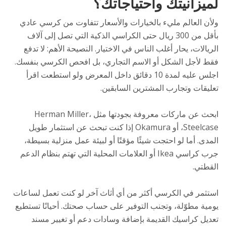
لميزانيتك واحتياجاتك؟
ولأن العالم مليء بالخيارات والأسعار تتفاوت من كرسي عادي
بأقل من 300 ريال حتى الكراسي الذكية التي تصل إلى آلاف
الريالات، يحار أغلب الناس في الاختيار. النصيحة الأهم: لا تدفع
فقط لأجل الشكل أو الاسم التجاري، بل افحص الكرسي بنفسك.
اجلس عليه لمدة 10 دقائق داخل المعرض ولو استطعت اقرأ
تعليقات وتجارب المشترين السابقين.
ابحث عن ماركات معروفة بجودتها مثل Herman Miller،
Steelcase، أو Okamura إذا كنت تبحث عن استثمار طويل
المدى. أما لو احتجت شيئًا مؤقتًا أو لبيئة عمل منزلية بسيطة،
جرب كراسي Ikea أو العلامات المحلية التي تهتم بنظام الدعم
القطتي.
استثمر في الكرسي أكثر من أي أثاث آخر لو كنت تعمل لساعات
يومية مطوّلة، وتجنب التوفير على حساب صحتك. أحيانًا تستطيع
تعديل كراسيك القديمة بإضافة وسادات دعم أو تغيير مسند