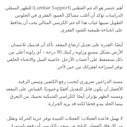
أهم عنصر هو الدعم القطني (Lumbar Support) للظهر السفلي.
الدراسات تؤكد أن أغلب مشاكل العمود الفقري في الجلوس
الطويل سببها غياب هذا الدعم. الكرسي المثالي يجب أن يحافظ
على انحناءة طبيعية للعنود الفقري.
أيضًا، القدرة على تعديل ارتفاع المقعد. تأكد أن قدميك تلامسان
الأرض بشكل مستوٍ وزاوية ركبتك 90 درجة – أي زاوية أعلى من
ذلك ستضغط على أعصاب الأرجل. خاصية الميل والانحناء الخلفي
توفر استراحة لفقراتك من حين لآخر.
مسند الذراعين ضروري لتجنب رفع الكتفين وتيبس الرقبة.
الأفضل أن يكون قابل للتعديل أفقيًا وعموديًا. القماش على المقعد
ومسند الظهر يؤثران أيضًا. الكراسي الشبكية تحميك من التعرق
بينما الجلد يبدو فخمًا لكنه قد يزيد الحرارة.
لا تهمل قاعدة العجلات؛ العجلات الجيدة توفر حرية الحركة وتقلل
من الإرهاق العضلي الناتج عن سحب الكرسي أو دفعه باستمرار.