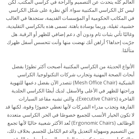
العالم كله يتحدث عن التصميم والراحة في كراسي المكتب. لكن
ليس كل الكراسي المكتبية سواء. ألقِ نظرة على شكل الكراسي
في المكاتب الحكومية أو المؤسسات القديمة، ستجدها في الغالب
خشبية، ثقيلة، وربما بوسادة باهتة. تسمى هذه بالكراسي التقليدية،
وغالبًا تأتي بثبات تام ودون أي دعم إضافي للظهر أو الرقبة. هل
جرّبت إحداها؟ أراهن أنك نهضت منها وأنت تتحسس أسفل ظهرك
متألمًا.
الأنواع الحديثة من الكراسي المكتبية أصبحت أكثر تطورًا بفضل
أبحاث الصحة المهنية وتجارب شركات التكنولوجيا. الكراسي
الشبكية (Mesh Office Chair) تتصدر الآن بفضل دعمها للتهوية
وراحتها للظهر في الأعلى والأسفل. لديك أيضًا الكراسي الجلدية
الفاخرة (Executive Chairs)، والتي تشبه مقاعد السيارات
الفارهة وتجذب مدراء الشركات لأنها تعطي حضورًا وقوة، لكنها قد
لا تكون الخيار الأنسب للجميع خصوصًا في الحر. الكراسي متعددة
الوظائف (Ergonomic Chairs) تُعد الأكثر شعبية حاليًا لأنها تجمع
بين التصميم وسهولة التعديل والدعم الكامل للجسم. بخلاف ذلك،