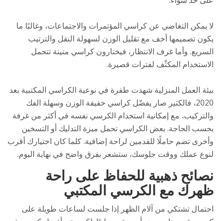
على حد سواء.
لا يمكن التغاضي عن كراسي المؤتمرات والاجتماعات، وغالبًا ما
يكون تصميمها أخف مع تقليل الوزن لسهولة النقل والترتيب
السريع. وأما غرف الانتظار، فيختارون كراسي متينة تتحمل
الاستخدام المكثّف لفترات قصيرة.
بيئة العمل المنزلية شهدت طفرة في نوعية الكراسي المكتبية بعد
2020، فالكثير صار يفضّل كراسي خفيفة الوزن وسهلة الفك
والتركيب، مع إمكانية استخدام الكرسي نفسه في أكثر من غرفة
بحسب الحاجة. بعض الكراسي تحمل ميزة التدليك أو التسخين
وأخرى تضم حاملًا للقدمين لراحة إضافية. كلما كان اختيارك أقرب
لنوع عملك ووقت جلوسك، ستشعر بفرق واضح في نهاية اليوم.
نصائح ذهبية للحفاظ على راحة
ظهرك مع الكرسي المكتبي
احتمال تشتكي من آلام الظهر إذا جلست لساعات طويلة على