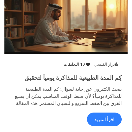
نزار القيسي
10 التعليقات
كم المدة الطبيعية للمذاكرة يومياً لتحقيق
أفضل النتائج؟
يبحث الكثيرون عن إجابة لسؤال: كم المدة الطبيعية
للمذاكرة يومياً؟ لأن ضبط الوقت المناسب يمكن أن يصنع
الفرق بين الحفظ السريع والنسيان المستمر. هذه المقالة
تشرح بالتفصيل المدة الأنسب لكل شخص، وتكشف عن
استراتيجيات مدروسة لجعل ساعات الدراسة أكثر فعالية،
اقرأ المزيد
إضافة لنصائح عملية تجنبك الإرهاق وتزيد تركيزك. ستجد
أيضاً دراسات حديثة وأفكار مجربة لمساعدتك في تنظيم