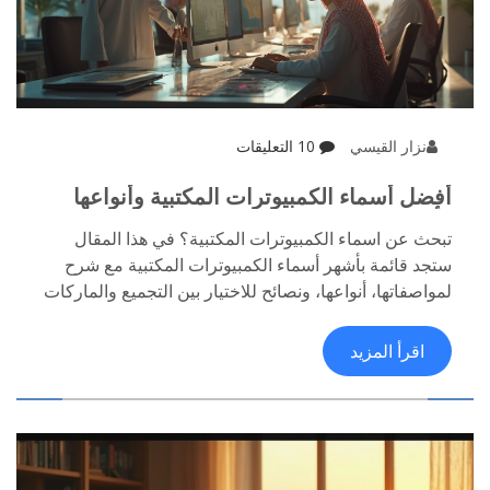
نزار القيسي
10 التعليقات
أفضل أسماء الكمبيوترات المكتبية وأنواعها
وأسعارها 2025
تبحث عن اسماء الكمبيوترات المكتبية؟ في هذا المقال
ستجد قائمة بأشهر أسماء الكمبيوترات المكتبية مع شرح
لمواصفاتها، أنواعها، ونصائح للاختيار بين التجميع والماركات
الجاهزة. تعرف على طرازات رائدة مثل Dell OptiPlex،
HP EliteDesk، Apple iMac، وكيفية شراء كمبيوتر مكتب
اقرأ المزيد
يلبي احتياجاتك سواء للعمل أو اللعب أو الترفيه.