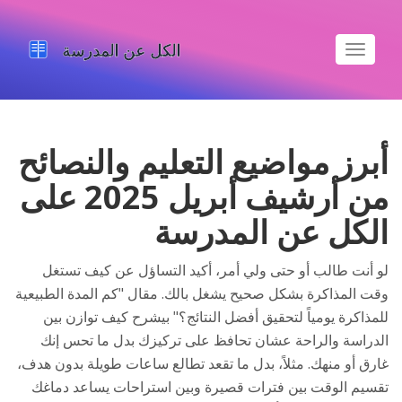
تبديل
الملاحة
أبرز مواضيع التعليم والنصائح
من أرشيف أبريل 2025 على
الكل عن المدرسة
لو أنت طالب أو حتى ولي أمر، أكيد التساؤل عن كيف تستغل
وقت المذاكرة بشكل صحيح يشغل بالك. مقال "كم المدة الطبيعية
للمذاكرة يومياً لتحقيق أفضل النتائج؟" بيشرح كيف توازن بين
الدراسة والراحة عشان تحافظ على تركيزك بدل ما تحس إنك
غارق أو منهك. مثلاً، بدل ما تقعد تطالع ساعات طويلة بدون هدف،
تقسيم الوقت بين فترات قصيرة وبين استراحات يساعد دماغك