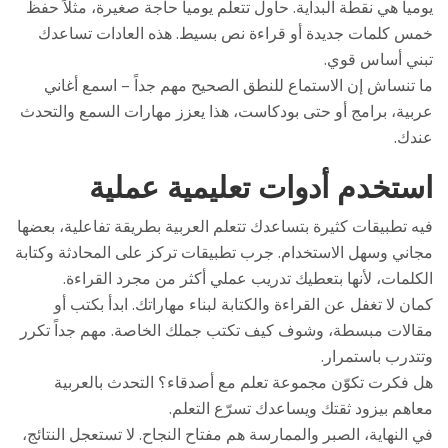
يومياً هي نقطة البداية. حاول تتعلم يومياً حاجة صغيرة، مثلاً حفظ
خمس كلمات جديدة أو قراءة نص بسيط. هذه العادات تساعدك
تبني أساس قوي.
ما تنساش إن الاستماع للنطق الصحيح مهم جداً – اسمع أغاني
عربية، برامج أو حتى بودكاست، هذا يعزز مهارات السمع والتحدث
عندك.
استخدم أدوات تعليمية عملية
فيه تطبيقات كثيرة بتساعدك تتعلم العربية بطريقة تفاعلية، بعضها
مجاني وسهل الاستخدام. جرب تطبيقات تركز على المحادثة وكتابة
الكلمات، لأنها بتعطيك تدريب عملي أكثر من مجرد القراءة.
كمان لا تغفل عن القراءة والكتابة لبناء مهاراتك. ابدأ بكتب أو
مقالات مبسطة، وشوف كيف تكتب جملك الخاصة. مهم جداً تكرر
وتتدرب باستمرار.
هل فكرت تكوّن مجموعة تعلم مع أصدقاء؟ التحدث بالعربية
معاهم بيزود ثقتك ويساعدك تسرّع التعلم.
في النهاية، الصبر والممارسة هم مفتاح النجاح. لا تستعجل النتائج،