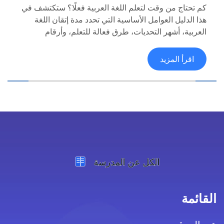
كم تحتاج من وقت لتعلم اللغة العربية فعلًا؟ ستكتشف في
هذا الدليل العوامل الأساسية التي تحدد مدة إتقان اللغة
العربية، أشهر التحديات، طرق فعالة للتعلم، وأرقام
ودراسات حديثة حول متوسط الوقت المطلوب. المقال
يحتوي على نصائح عملية وتجارب واقعية تساعدك في رسم
اقرأ المزيد
خارطة طريق تعلمك للعربية بطريقة فعّالة وأكثر واقعية
وأقل إحباطًا.
القائمة