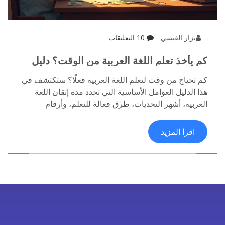
نزار القيسي
10 التعليقات
كم يأخذ تعلم اللغة العربية من الوقت؟ دليل
مفصل وحقائق مهمة
كم تحتاج من وقت لتعلم اللغة العربية فعلًا؟ ستكتشف في
هذا الدليل العوامل الأساسية التي تحدد مدة إتقان اللغة
العربية، أشهر التحديات، طرق فعالة للتعلم، وأرقام
ودراسات حديثة حول متوسط الوقت المطلوب. المقال
يحتوي على نصائح عملية وتجارب واقعية تساعدك في رسم
اقرأ المزيد
خارطة طريق تعلمك للعربية بطريقة فعّالة وأكثر واقعية
وأقل إحباطًا.