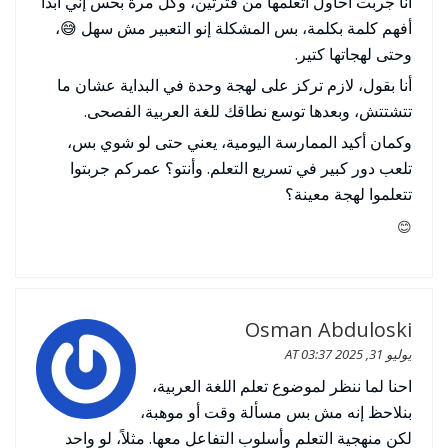
أنا جربت أحاول أتعلمها من فترتين، وكل مرة بحس إني أبدأ
أفهم كلمة بكلمة، بس المشكلة إنو التعبير مش سهل 😅،
وحتى لهجاتها كتير.
أنا بقول، لازم تركز على لهجة وحدة في البداية عشان ما
تتشتتش، وبعدها توسع نطاقك للغة العربية الفصحى.
وكمان أكيد الممارسة اليومية، يعني حتى لو شوي بس،
تلعب دور كبير في تسريع التعلم. وأنتو؟ عمركم جربتوا
تتعلموا لهجة معينة؟
😊
Osman Abduloski
يوليو 31, 2025 AT 03:37
احنا لما ننظر لموضوع تعلم اللغة العربية،
بنلاحظ إنه مش بس مسألة وقت أو موهبة،
لكن منهجية التعلم وأسلوب التفاعل معها. مثلاً، لو واحد