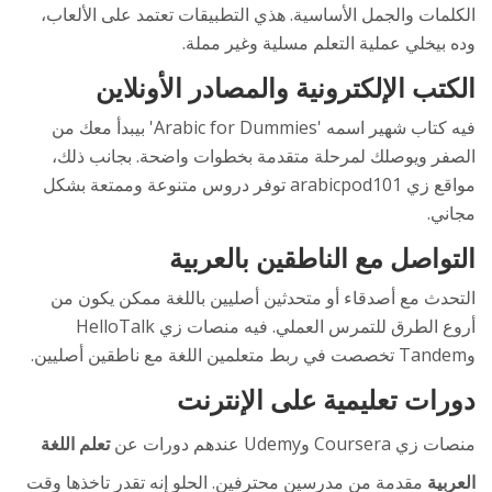
الكلمات والجمل الأساسية. هذي التطبيقات تعتمد على الألعاب،
وده بيخلي عملية التعلم مسلية وغير مملة.
الكتب الإلكترونية والمصادر الأونلاين
فيه كتاب شهير اسمه 'Arabic for Dummies' بيبدأ معك من
الصفر ويوصلك لمرحلة متقدمة بخطوات واضحة. بجانب ذلك،
مواقع زي arabicpod101 توفر دروس متنوعة وممتعة بشكل
مجاني.
التواصل مع الناطقين بالعربية
التحدث مع أصدقاء أو متحدثين أصليين باللغة ممكن يكون من
أروع الطرق للتمرس العملي. فيه منصات زي HelloTalk
وTandem تخصصت في ربط متعلمين اللغة مع ناطقين أصليين.
دورات تعليمية على الإنترنت
منصات زي Coursera وUdemy عندهم دورات عن
تعلم اللغة
العربية
مقدمة من مدرسين محترفين. الحلو إنه تقدر تاخذها وقت