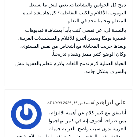
دمج كل الحواس والنشاطات. يعني ليش ما نستغل
اليوتيوب، الأفلام والكتب التفاعلية؟ كل هاد يشد انتباه
المتعلم ويخلينا ننجذ في التعلم.
بالنسبة لي، عن نفسي كنت بأبدأ بمشاهدة فيديوهات
قصيرة يوميًا وبعدين أتدرج للأفلام والمسلسلات العربية،
وبعدها جربت المحادثة مع أشخاص من نفس المستوى،
وكان الوضع كتير مميز ويتقدم تدريجياً.
الحياة العملية لازم تدمج اللغات ولازم نتعلم بالعفوية مش
بالسرف بشكل جامد.
علي ابراهيم
أغسطس 15, 2025 AT 10:00
أنا بتفق مع كتير كلام عن أهمية الالتزام،
بس صراحة أشوف إنه في كتير بيهاجموا
العربية بدون سبب واضح. العربية جميلة
ومعقدة بنفس الوقت، يعني لازم نفهم إنها مش لأي شخص.