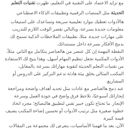
مع تزايد الاعتماد على التقنية في التعليم، ظهرت
تقنيات التعلم
الحديثة
مثل المنصات الرقمية وتطبيقات الذكاء الاصطناعي.
هالأدوات تعطيك موارد تعليمية سريعة وتساعدك على استيعاب
معلومات جديدة بسرعة، وبالتالي تقصر الوقت اللازم للتدريب
على مهارات جديدة. مثلا، تطبيقات الملاحظات الذكية تسمح لك
بدمج الأفكار بسرعة داخل مستنداتك.
النقطة المهمة إن كل عنصر من هالعناصر يتكامل مع الثاني. مثلاً،
الأدوات المكتبية
تجعل تنظيم المهام أسهل، وهذا يتيح لك الاستفادة
من
تقنيات التعلم الحديثة
لتقوية مهاراتك بسرعة. بالمقابل،
المكتب المثالي
يخلق بيئة هادئة تدعم التركيز على الدروس أو
المشاريع.
عند دمج هالعناصر مع عادات مثل تحديد أهداف واضحة ومراجعة
إنجازاتك أسبوعيًا، تلاحظ فرق واضح في جودة العمل وسرعة
الإنجاز. ما تحتاج تكون خبير تقني لتطبيق هالنصائح؛ مجرد اتخاذ
خطوة صغيرة مثل ترتيب الأدوات أو تحسين إضاءة المكتب يضيف
قيمة كبيرة.
الآن، بعد ما فهمنا الأساسيات، بنعرض لك مجموعة من المقالات