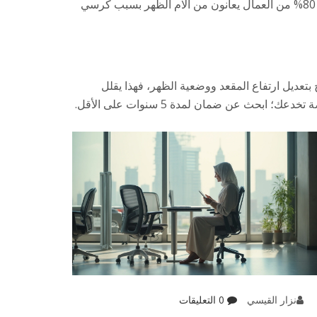
تكتب كثيرًا، فكرسي مريح مع مسند للذراعين سيساعدك. تجنب الكراسي العادية التي لا تدعم الظهر، فهي تسبب آلامًا مزمنة. 80% من العمال يعانون من آلام الظهر بسبب كرسي
رسي يسمح بتعديل ارتفاع المقعد ووضعية الظهر، فهذا يقلل
الضغط على العمود الفقري. انتبه لمواد التصنيع: اختر كرسيًا مصنوعًا من قماش مسامي لتجنب التعرق. لا تدع العروض الرخيصة تخدعك؛ ابحث عن ضمان لمدة 5 سنوات على الأقل.
نزار القيسي
0 التعليقات