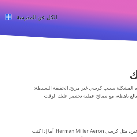
ك
7% من العاملين في المكاتب يعانون من هذه المشكلة بسبب كرسي غير مريح. الحقيقة البسيطة:
الغ باهظة، مع نصائح عملية تختصر عليك الوقت
الكراسي المكتبية ليست كلها متشابهة. إذا كنت تعمل على الكمبيوتر لساعات، اختر كرسيًا مع دعم قابل للتعديل للظهر والذراعين، مثل كرسي Herman Miller Aeron. أما إذا كنت