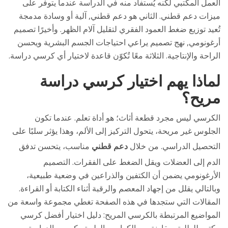
العمل المكتبي لكنه يُستفاد منه في الدراسة عندما يتوفر على
ميزات دعم قطني
. الثاني هو
دعم قطني
,
آلية أو وسادة مدمجة
تُعيد توزيع ضغط العمود الفقري لتقليل آلام الظهر
. وأخيرًا
تصميم
أرغونومي
,
نهج تصميم يراعي احتياجات الجسم البشرية ويحسن
الراحة والإنتاجية
. الثلاثة معًا تُكوّن قاعدة لاختيار أي كرسي دراسة.
لماذا يهم اختيار كرسي دراسة
مريح؟
الكرسي ليس مجرد قطعة أثاث؛ هو أداة تعلم. عندما تكون
الجلوس غير مريحة، يتحول التركيز إلى الألم، وهذا يؤثر سلبًا على
التحصيل الدراسي. من خلال
دعم قطني
مناسب، يتحسن تدفق
الدم إلى العضلات ويقل الضغط على الفقرات. التصميم
الأرغونومي يضمن أن الكتفين والذراعين في وضعية طبيعية،
وبالتالي يقلل من إجهاد المعصم والرقبة أثناء الكتابة أو القراءة.
المقالات التي ستجدها في هذه الصفحة تغطي مجموعة واسعة من
المواضيع المرتبطة بالكرسي المريح: دليل اختيار أفضل كرسي