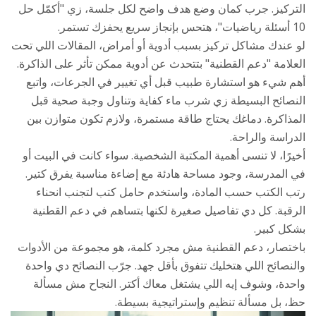
التركيز. جرب كمان وضع هدف واضح لكل جلسة، زي "أكمّل حل
10 أسئلة رياضيات"، هتحس بإنجاز سريع يحفزك تستمر.
لو عندك مشاكل تركيز بسبب أدوية أو أمراض، المقالات اللي تحت
العلامة "دعم القطنية" بتتحدث عن أدوية ممكن تأثر على الذاكرة.
أهم شيء هو استشارة طبيب قبل أي تغيير في الجرعات، واتبع
النصائح البسيطة زي شرب ماء كفاية وتناول وجبة صحية قبل
المذاكرة. دماغك يحتاج طاقة مستمرة، ولازم تكون متوازن بين
الدراسة والراحة.
أخيرًا، لا تنسى أهمية المكتبة الشخصية. سواء كانت في البيت أو
في المدرسة، وجود مساحة هادئة مع إضاءة مناسبة يفرق كتير.
رتب الكتب حسب المادة، واستخدم حامل كتب لتجنب انحناء
الرقبة. كل دي تفاصيل صغيرة لكنها بتساهم في دعم القطنية
بشكل كبير.
باختصار، دعم القطنية مش مجرد كلمة، هو مجموعة من الأدوات
والنصائح اللي هتخليك تتفوق بأقل جهد. جرّب النصائح دي واحدة
واحدة، وشوف إيه اللي يشتغل معاك أكتر. النجاح مش مسألة
حظ، بل مسألة تنظيم وإستراتيجية بسيطة.