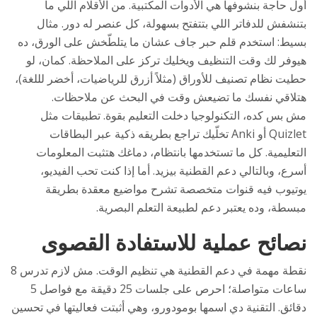
أول حاجة بنشوفها هي الأدوات المكتبية. من الأقلام اللي ما
بتنشفش للدفاتر اللي بتتفتح بسهولة، كل عنصر له دور. مثال
بسيط: استخدم قلم حبر جاف عشان ما يتلطّخش على الورق، ده
هيوفر لك وقت التنظيف ويخليك تركز على الملاحظة. كمان، لو
حطيت نظام تصنيف للأوراق (مثلاً أزرق للرياضيات، أخضر لللغة)،
هتلاقي نفسك ما تضيعش وقت في البحث عن ملاحظات.
مش بس كده، التكنولوجيا دخلت التعليم بقوة. تطبيقات مثل
Quizlet أو Anki تخلّيك تراجع بطريقه ذكية عبر البطاقات
التعليمية. كل ما تستخدمها بانتظام، دماغك هتثبت المعلومات
أسرع، وبالتالي دعم القطنية بيزيد. أما إذا كنت تحب الفيديو،
يوتيوب فيه قنوات متخصصة تشرح مواضيع معقدة بطريقة
مبسطة، وده يعتبر دعم لطبيعة التعلم البصرية.
نصائح عملية للاستفادة القصوى
نقطة مهمة في دعم القطنية هي تنظيم الوقت. مش لازم تدرس 8
ساعات متواصلة؛ احرص على جلسات 25 دقيقة مع فواصل 5
دقائق. التقنية دي اسمها بومودورو، وهي أثبتت فعاليتها في تحسين