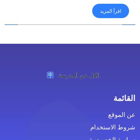
الجاهزة. تعرف على طرازات رائدة مثل Dell OptiPlex،
HP EliteDesk، Apple iMac، وكيفية شراء كمبيوتر مكتب
اقرأ المزيد
يلبي احتياجاتك سواء للعمل أو اللعب أو الترفيه.
القائمة
عن الموقع
شروط الاستخدام
سياسة الخصوصية