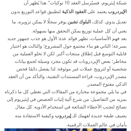
شبكة إيثريوم، فسيُرسل العقد 10 توكنات”. هذا يُظهر أن
الإيردروب
يعتمد على
العقود الذكية
لتطبيق قواعد التوزيع بدون
تعديل يدوي. كذلك،
البلوك تشين
يوفر سجلًا لا يمكن تزويره، ما
يعني أن كل عملية توزيع يمكن التحقق منها بسهولة.
بعد فهم الأساسيات، تظهر فوائد عدة: الأول هو جذب جمهور جديد
بسرعة؛ الثاني هو بناء مجتمع حول المشروع؛ والثالث هو اختبار
قابلية التوسع قبل إطلاق منتجات أكبر. لكن لا تخلو العملية من
مخاطر؛ بعض الإِيردروبات قد تكون مجرد وسيلة لجمع بيانات
شخصية أو لترويج عملات غير موثوقة. لذا يفضل دائمًا فحص
مصدر الإيردروب، قراءة المستندات التقنية، والتأكد من أن العقد
الذكي مفتوح المصدر.
في ما يلي مجموعة مختارة من المقالات التي تغطي كل ما ذكرناه
بمزيد من التفاصيل: من شرح آلية إثبات الحصص في إيثيريوم إلى
نصائح لتجنب الأخطاء الشائعة في استخدام الأدوية. كل مقال
يضيف طبقة جديدة لفهمك للـ
إيردروب
وكيفية الاستفادة منه
بأمان في عالم العملات الرقمية.