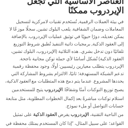
العناصر الأساسية التي تجعل
الإيردروب ممكنًا
في بيئة
العملات الرقمية
,
تُستَخدم تقنيات لامركزية لتسجيل
المعاملات وضمان الشفافية.
يلعب
البلوك تشين
,
سجلًا موزعًا لا
يمكن تعديله، دورًا حيويًا في توثيق عمليات الإيردروب.
بالإضافة
إلى
العقود الذكية
,
برمجيات ذاتية التنفيذ تُطبق شروط التوزيع
تلقائيًا دون تدخل بشري.
. هذه الثلاثية (الإيردروب، البلوك تشين،
العقود الذكية) تُشكل أساسًا لأي حملة توكن مجانية ناجحة.
الإيردروب يتطلب معيارين رئيسيين: أولًا، وجود محفظة رقمية
تدعم الشبكة المستهدفة؛ ثانيًا، الالتزام بشروط المشاركة التي
يحددها المشروع. عندما يتم دمج هذه المتطلبات مع
العقود الذكية
،
يصبح توزيع التوكنات آمنًا وشفافًا.
الإيردروب
يتيح للمستخدمين
استلام توكنات مباشرةً بعد إكمال الخطوات المطلوبة، مثل متابعة
حسابات التواصل أو ملء نموذج.
من الناحية التقنية،
الإيردروب
يفرض
العقود الذكية
على تمثيل
القواعد؛ على سبيل المثال، “إذا كان المستخدم يمتلك محفظة في