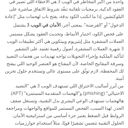
واحدة من أكبر المخاطر في الويب 3 هي الأخطاء اللي تصير في
العقود الذكية
,
برمجيات تلقائية تنفّذ شروط الاتفاق مباشرة على
البلوكتشين
. إذا ما انكتب الكود بدقة، يفتح باب لهجمات مثل "إعادة
الدخول" أو "القرصنة". بمعنى آخر،
الأمان في الويب 3
يشتمل
على فحص الكود، اختبار الأنماط، وتحديث العقود بشكل مستمر.
العملات المشفرة مثل إيثيريوم وبيتكوين هي أكثر تطبيقات الويب
3 شهرة.
العملات المشفرة
,
أصول رقمية تعتمد على التشفير
لتأكيد الملكية وإجراء التحويلات
تواجه تهديدات من هجمات التصيد
وسرقة المفاتيح الخاصة. لأن المفتاح هو العنصر الوحيد اللي بيفتح
لك المحفظة، لازم توثّق على مستوى عالي وتستخدم حلول تخزين
آمنة.
من أبرز أساليب الاختراق اللي تستهدف الويب 3 هي "التصيد
الاحتيالي" (phishing) و"الهجمات المتقدمة المستمرة" (APT).
هالهجمات تستهدف الوعي البشري بدل التقنية، وتستغل ضعف
الحذر. لهذا السبب، الفحص المستمر للمواقع والواجهات ومراجعة
الروابط قبل الضغط يعتبر جزء أساسي من استراتيجية الأمان.
الحلول التقنية تتضمن تشفيرًا قويًا، مثلاً استخدام خوارزميات