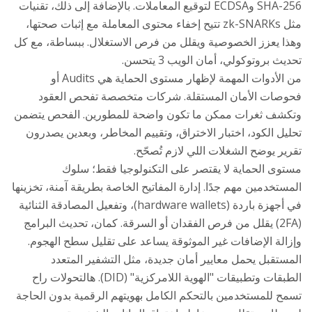
SHA-256 وECDSA لتوقيع المعاملات. بالإضافة إلى ذلك، تقنيات
مثل zk-SNARKs تتيح إخفاء محتوى المعاملة مع إثبات صحتها،
وهذا يعزز الخصوصية ويقلل من فرص الاستغلال. ببساطة، مع كل
تحديث بروتوكولي، أمان الويب 3 يتحسن.
من الأدوات المهمة لإظهار مستوى الحماية هي Audits أو
فحوصات الأمان المستقلة. شركات متخصصة تفحص العقود
وتكشف ثغرات ممكن ما تكون واضحة للمطورين. الفحص يتضمن
تحليل الكود، اختبار الاختراق، وتقييم المخاطر، وبعدين يصدرون
تقرير يوضح الشغلات اللي لازم تُصحّح.
مستوى الحماية لا يقتصر على التكنولوجيا فقط؛ سلوك
المستخدمين مهم جدًا. إدارة المفاتيح الخاصة بطريقة آمنة، تخزينها
في أجهزة باردة (hardware wallets)، وتفعيل المصادقة الثنائية
(2FA) يقلل من فرص الفقدان أو السرقة. كمان، تحديث البرامج
وإزالة الإضافات غير الموثوقة يساعد على تقليل سطح الهجوم.
المستقبل يحمل معايير أمان جديدة، مثل التشفير المتعدد
الطبقات وتطبيقات "الهوية اللامركزية" (DID). هالتحولات راح
تسمح للمستخدمين بالتحكم الكامل بهويتهم الرقمية بدون الحاجة